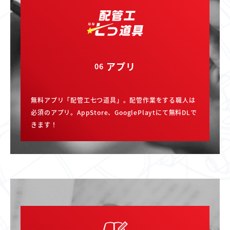
アプリ
06
無料アプリ「配管工七つ道具」。配管作業をする職人は
必須のアプリ。AppStore、GooglePlaytにて無料DLで
きます！