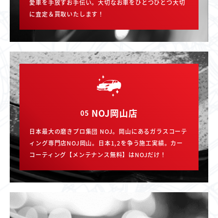
愛車を手放すお手伝い。大切なお車をひとつひとつ大切
に査定＆買取いたします！
NOJ岡山店
05
日本最大の磨きプロ集団 NOJ。岡山にあるガラスコーテ
ィング専門店NOJ岡山。日本1,2を争う施工実績。カー
コーティング【メンテナンス無料】はNOJだけ！