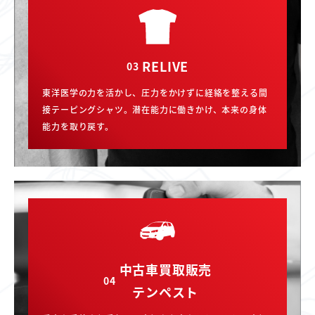
RELIVE
03
東洋医学の力を活かし、圧力をかけずに経絡を整える間
接テーピングシャツ。潜在能力に働きかけ、本来の身体
能力を取り戻す。
中古車買取販売
04
テンペスト