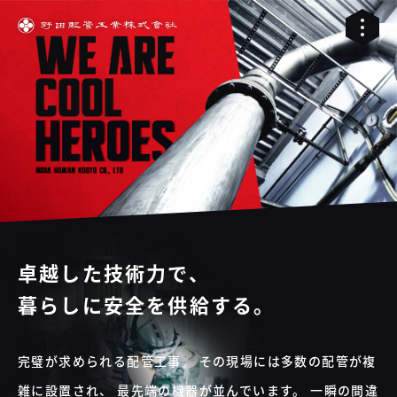
卓越した技術力で、
暮らしに安全を供給する。
01
完璧が求められる配管工事。
その現場には多数の配管が複
02
配管工事
雑に設置され、
最先端の機器が並んでいます。
一瞬の間違
03
RELIVE