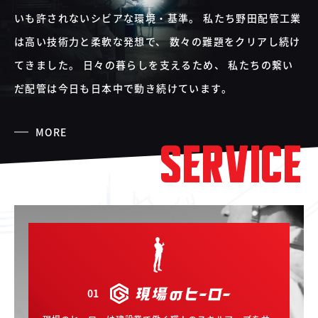
04
いも許されないシビアな環境・基準。
私たち野田配管工業
中古車買取販売テンペスト
05
NOJ岡山店
は高い技術力と柔軟な発想で、
数々の難題をクリアし続け
てきました。
日々の暮らしを支えるため、
私たちの繋い
だ配管は今日も日本中で動き続けています。
MORE
SERVICE
01