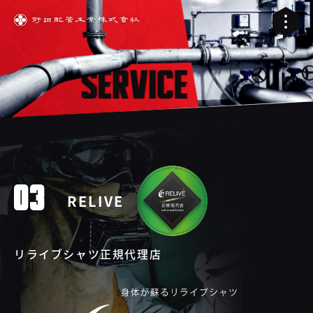
03
RELIVE
リライブシャツ正規代理店
01
02
配管工事
03
RELIVE