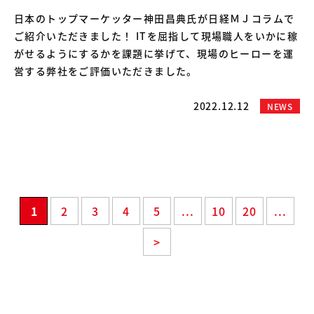
日本のトップマーケッター神田昌典氏が日経ＭＪコラムで
ご紹介いただきました！ ITを屈指して現場職人をいかに稼
がせるようにするかを課題に挙げて、現場のヒーローを運
営する弊社をご評価いただきました。
2022.12.12
NEWS
1
2
3
4
5
...
10
20
...
>