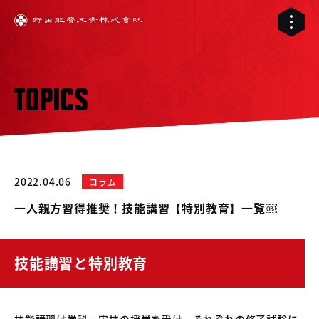
TOPICS
2022.04.06
コラム
一人親方習得推奨！技能講習【特別教育】一覧￼
技能講習と特別教育
01
02
配管工事
03
技能講習は学科・実技の授業を受け、それぞれの修了試験に
RELIVE