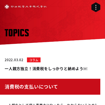
TOPICS
2022.03.02
コラム
一人親方独立！消費税をしっかりと納めよう￼
消費税の支払いについて
01
02
配管工事
03
一人親方として個人事業主になったら、わからないことの1
RELIVE