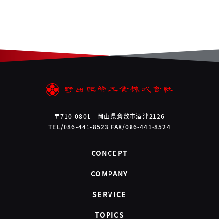
〒710-0801 岡山県倉敷市酒津2126
TEL/086-441-8523 FAX/086-441-8524
CONCEPT
COMPANY
SERVICE
TOPICS