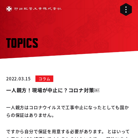
TOPICS
2022.03.15
コラム
一人親方！現場が中止に？コロナ対策￼
一人親方はコロナウイルスで工事中止になったとしても国か
らの保証はありません。
01
02
配管工事
ですから自分で保証を用意する必要があります。 とはいって
03
RELIVE