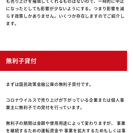
も売り上げを補填してくれるものはないので、一時的に中止
04
中古車買取販売テンペスト
になったとしても影響が少ないようにする。つまり影響を減
05
NOJ岡山店
らす政策しかありません。いくつか存在しますのでご紹介し
ます。
無利子貸付
まずは国民政策金融公庫の無利子貸付です。
コロナウイルスで売り上げが下がっている企業または個人事
業主に無利子での貸付を行っています。
無利子の期間は金額や使用用途によって変わりますが、 事業
を継続するための運転資金や 事業を拡大するためもしくは事