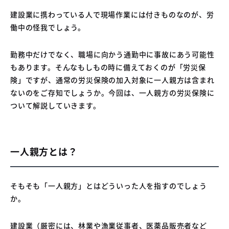
04
中古車買取販売テンペスト
建設業に携わっている人で現場作業には付きものなのが、労
05
NOJ岡山店
働中の怪我でしょう。
勤務中だけでなく、職場に向かう通勤中に事故にあう可能性
もあります。そんなもしもの時に備えておくのが「労災保
険」ですが、通常の労災保険の加入対象に一人親方は含まれ
ないのをご存知でしょうか。今回は、一人親方の労災保険に
ついて解説していきます。
一人親方とは？
そもそも「一人親方」とはどういった人を指すのでしょう
か。
建設業（厳密には、林業や漁業従事者、医薬品販売者など