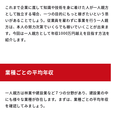
04
中古車買取販売テンペスト
これまで企業に属して知識や技術を身に着けた人が一人親方
05
NOJ岡山店
として独立する場合、一つの目的にもっと稼ぎたいという思
いがあることでしょう。従業員を雇わずに事業を行う一人親
方は、本人の努力次第でいくらでも稼いでいくことが出来ま
す。今回は一人親方として年収1000万円越えを目指す方法を
紹介します。
業種ごとの平均年収
一人親方は林業や建設業など７つの分野があり、建設業の中
にも様々な業種が存在します。まずは、業種ごとの平均年収
を確認してみましょう。