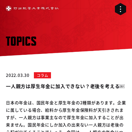
TOPICS
2022.03.30
コラム
一人親方は厚生年金に加入できない？老後を考える￼
日本の年金は、国民年金と厚生年金の2種類があります。企業
に属している場合、給料から厚生年金保険料が天引きされま
01
すが、一人親方は事業主なので厚生年金に加入することが出
02
配管工事
来ません。国民年金にしか加入の出来ない一人親方は老後の
03
心配が出てくることでしょう。今回は、一人親方の年金につ
RELIVE