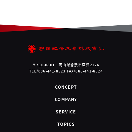
〒710-0801 岡山県倉敷市酒津2126
TEL/086-441-8523 FAX/086-441-8524
CONCEPT
COMPANY
SERVICE
TOPICS