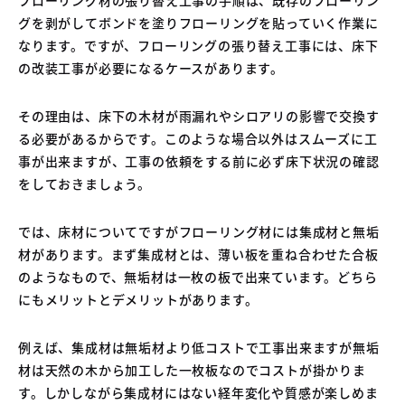
04
グを剥がしてボンドを塗りフローリングを貼っていく作業に
中古車買取販売テンペスト
05
なります。ですが、フローリングの張り替え工事には、床下
NOJ岡山店
の改装工事が必要になるケースがあります。
その理由は、床下の木材が雨漏れやシロアリの影響で交換す
る必要があるからです。このような場合以外はスムーズに工
事が出来ますが、工事の依頼をする前に必ず床下状況の確認
をしておきましょう。
では、床材についてですがフローリング材には集成材と無垢
材があります。まず集成材とは、薄い板を重ね合わせた合板
のようなもので、無垢材は一枚の板で出来ています。どちら
にもメリットとデメリットがあります。
例えば、集成材は無垢材より低コストで工事出来ますが無垢
材は天然の木から加工した一枚板なのでコストが掛かりま
す。しかしながら集成材にはない経年変化や質感が楽しめま