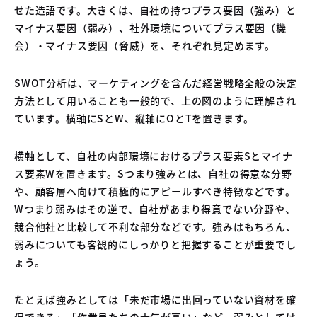
せた造語です。大きくは、自社の持つプラス要因（強み）と
マイナス要因（弱み）、社外環境についてプラス要因（機
会）・マイナス要因（脅威）を、それぞれ見定めます。
SWOT分析は、マーケティングを含んだ経営戦略全般の決定
方法として用いることも一般的で、上の図のように理解され
ています。横軸にSとW、縦軸にOとTを置きます。
横軸として、自社の内部環境におけるプラス要素Sとマイナ
ス要素Wを置きます。Sつまり強みとは、自社の得意な分野
や、顧客層へ向けて積極的にアピールすべき特徴などです。
Wつまり弱みはその逆で、自社があまり得意でない分野や、
競合他社と比較して不利な部分などです。強みはもちろん、
弱みについても客観的にしっかりと把握することが重要でし
ょう。
たとえば強みとしては「未だ市場に出回っていない資材を確
保できる」「作業員たちの士気が高い」など、弱みとしては