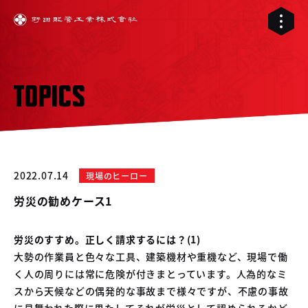
TOPICS
2022.07.14
現場のヒーロー
労災の勧めケース1
労災のすすめ。正しく請求するには？(1)
大勢の作業員と色々な工具、建築機材や重機など、現場で働
01
く人の周りには常に危険が付きまとっています。人為的なミ
02
配管工事
スから天候などの偶発的な事故まで様々ですが、不慮の事故
03
に見舞われた際に果たしてそれが労災として認められるかど
RELIVE