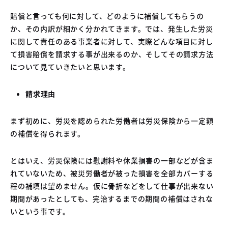
04
中古車買取販売テンペスト
賠償と言っても何に対して、どのように補償してもらうの
05
NOJ岡山店
か、その内訳が細かく分かれてきます。では、発生した労災
に関して責任のある事業者に対して、実際どんな項目に対し
て損害賠償を請求する事が出来るのか、そしてその請求方法
について見ていきたいと思います。
請求理由
まず初めに、労災を認められた労働者は労災保険から一定額
の補償を得られます。
とはいえ、労災保険には慰謝料や休業損害の一部などが含ま
れていないため、被災労働者が被った損害を全部カバーする
程の補填は望めません。仮に骨折などをして仕事が出来ない
期間があったとしても、完治するまでの期間の補償はされな
いという事です。