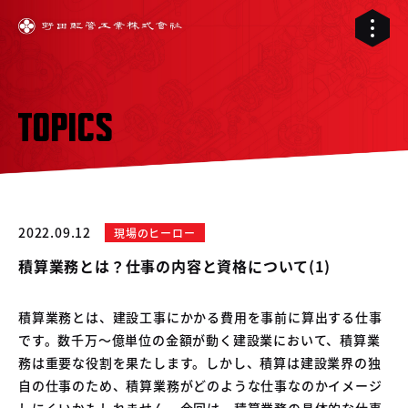
TOPICS
2022.09.12
現場のヒーロー
積算業務とは？仕事の内容と資格について(1)
積算業務とは、建設工事にかかる費用を事前に算出する仕事
です。数千万～億単位の金額が動く建設業において、積算業
01
務は重要な役割を果たします。しかし、積算は建設業界の独
02
配管工事
自の仕事のため、積算業務がどのような仕事なのかイメージ
03
しにくいかもしれません。今回は、積算業務の具体的な仕事
RELIVE