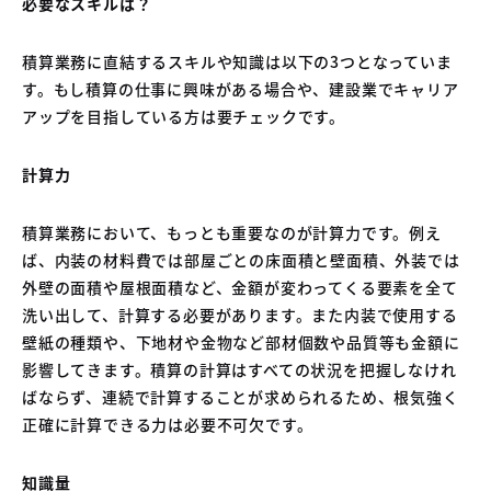
必要なスキルは？
04
中古車買取販売テンペスト
05
NOJ岡山店
積算業務に直結するスキルや知識は以下の3つとなっていま
す。もし積算の仕事に興味がある場合や、建設業でキャリア
アップを目指している方は要チェックです。
計算力
積算業務において、もっとも重要なのが計算力です。例え
ば、内装の材料費では部屋ごとの床面積と壁面積、外装では
外壁の面積や屋根面積など、金額が変わってくる要素を全て
洗い出して、計算する必要があります。また内装で使用する
壁紙の種類や、下地材や金物など部材個数や品質等も金額に
影響してきます。積算の計算はすべての状況を把握しなけれ
ばならず、連続で計算することが求められるため、根気強く
正確に計算できる力は必要不可欠です。
知識量