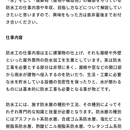
04
防水工の仕事内容や年収、目指し方などについて解説してい
中古車買取販売テンペスト
05
きたいと思いますので、興味をもった方は是非最後までお付
NOJ岡山店
き合いください。
仕事内容
防水工の仕事内容は主に建築物の仕上げ、それも屋根や外壁
といった屋外箇所の防水加工を生業としています。実は防水
工事を必要とする部分は非常に多く、屋根や窓などの開口部
から雨水が建物へ侵入するのを防いだり、生活・工業に必要
な水を貯水している設備の気密性を保ったりと、水が関わる
ものには基本的に防水工事も必要となる事が殆どです。
防水工には、施す防水層の種別や工法、その種別によってそ
れぞれ専門的な知識と技量が必要となります。防水層の種別
にはアスファルト系防水層、合成ゴム系防水層、塩化ビニル
樹脂系防水層、酢酸ビニル樹脂系防水層、ウレタンゴム系防