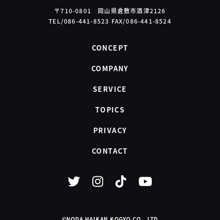
〒710-0801 岡山県倉敷市酒津2126
TEL/086-441-8523 FAX/086-441-8524
CONCEPT
COMPANY
SERVICE
TOPICS
PRIVACY
CONTACT
©NODA HAIKAN KOGYO CO., LTD