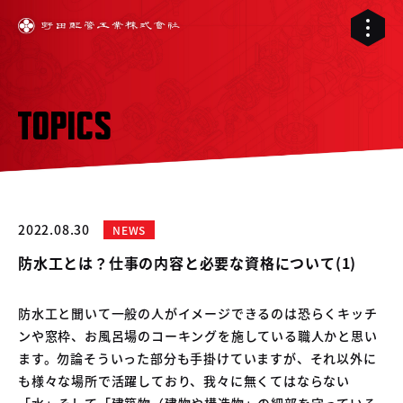
TOPICS
2022.08.30
NEWS
防水工とは？仕事の内容と必要な資格について(1)
防水工と聞いて一般の人がイメージできるのは恐らくキッチ
ンや窓枠、お風呂場のコーキングを施している職人かと思い
01
ます。勿論そういった部分も手掛けていますが、それ以外に
02
配管工事
も様々な場所で活躍しており、我々に無くてはならない
03
「水」そして「建築物（建物や構造物」の細部を守っている
RELIVE